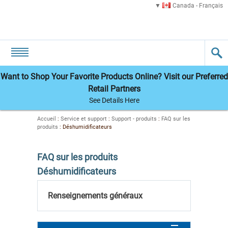
Canada - Français
Want to Shop Your Favorite Products Online? Visit our Preferred
Retail Partners
See Details Here
Accueil
:
Service et support
:
Support - produits
:
FAQ sur les
produits
:
Déshumidificateurs
FAQ sur les produits
Déshumidificateurs
Renseignements généraux