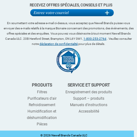
RECEVEZ OFFRES SPÉCIALES, CONSEILS ET PLUS
En soumettant votre adresse e-mail ci-dessus, vous acceptez que Newell Brands puisse vous
envoyer des e-mails relatifs à la marque Bionaire concernant des promotions, des événements, des
offres spéciales et des enquêtes. Vous pouvez vous désinscrire à tout moment Newell Brands
Canada ULC. 20B Hereford Street, Brampton, ON L6Y 0M1,
1-800-253-2764
. Veuillez consulter
notre
déclaration de confidentialité
pour plus de détails.
PRODUITS
SERVICE ET SUPPORT
Filtres
Enregistrement des produits
Purificateurs d'air
Support – produits
Refroidissement
Manuels d’instructions
Humidification et
Accessibilité
déshumidification
Pièces
©
2026 Newell Brands Canada ULC