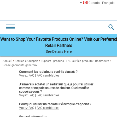
Canada - Français
Want to Shop Your Favorite Products Online? Visit our Preferred
Retail Partners
See Details Here
Accueil
:
Service et support
:
Support - produits
:
FAQ sur les produits
:
Radiateurs
:
Renseignements généraux
Comment les radiateurs sont-ils classés ?
Voyez FAQ
|
FAQ semblables
J'aimerais acheter un radiateur que je pourrai utiliser
comme principale source de chaleur. Quel modèle
suggérez-vous ?
Voyez FAQ
|
FAQ semblables
Pourquoi utiliser un radiateur électrique d’appoint ?
Voyez FAQ
|
FAQ semblables
General Information