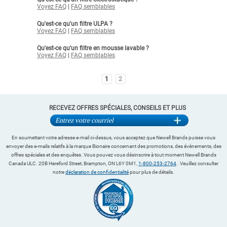
Voyez FAQ
|
FAQ semblables
Qu'est-ce qu'un filtre ULPA ?
Voyez FAQ
|
FAQ semblables
Qu'est-ce qu'un filtre en mousse lavable ?
Voyez FAQ
|
FAQ semblables
1
2
RECEVEZ OFFRES SPÉCIALES, CONSEILS ET PLUS
En soumettant votre adresse e-mail ci-dessus, vous acceptez que Newell Brands puisse vous
envoyer des e-mails relatifs à la marque Bionaire concernant des promotions, des événements, des
offres spéciales et des enquêtes. Vous pouvez vous désinscrire à tout moment Newell Brands
Canada ULC. 20B Hereford Street, Brampton, ON L6Y 0M1,
1-800-253-2764
. Veuillez consulter
notre
déclaration de confidentialité
pour plus de détails.