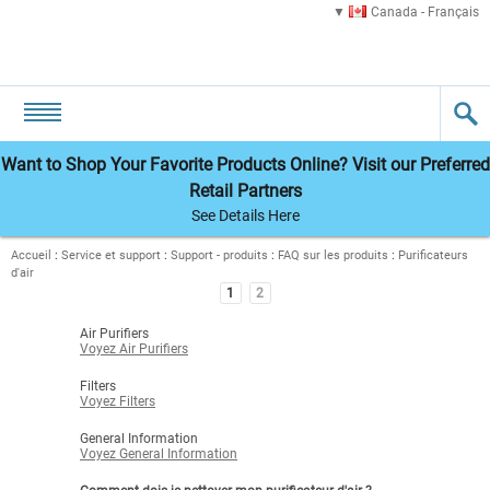
Canada - Français
Want to Shop Your Favorite Products Online? Visit our Preferred
Retail Partners
See Details Here
Accueil
:
Service et support
:
Support - produits
:
FAQ sur les produits
:
Purificateurs
d'air
1
2
Air Purifiers
Voyez Air Purifiers
Filters
Voyez Filters
General Information
Voyez General Information