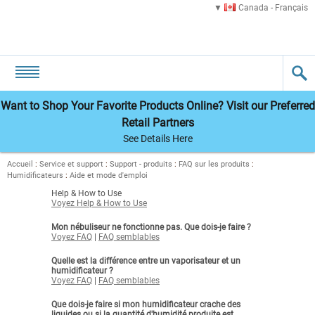
Canada - Français
Want to Shop Your Favorite Products Online? Visit our Preferred
Retail Partners
See Details Here
Accueil
:
Service et support
:
Support - produits
:
FAQ sur les produits
:
Humidificateurs
:
Aide et mode d'emploi
Help & How to Use
Voyez Help & How to Use
Mon nébuliseur ne fonctionne pas. Que dois-je faire ?
Voyez FAQ
|
FAQ semblables
Quelle est la différence entre un vaporisateur et un
humidificateur ?
Voyez FAQ
|
FAQ semblables
Que dois-je faire si mon humidificateur crache des
liquides ou si la quantité d'humidité produite est