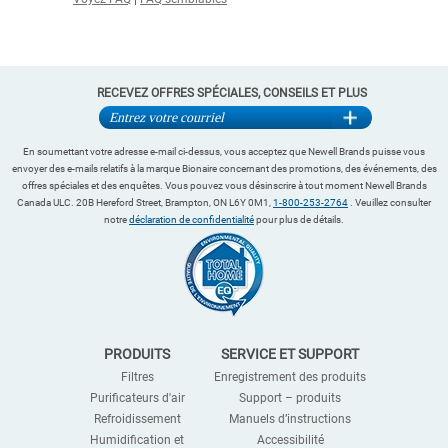
RECEVEZ OFFRES SPÉCIALES, CONSEILS ET PLUS
En soumettant votre adresse e-mail ci-dessus, vous acceptez que Newell Brands puisse vous
envoyer des e-mails relatifs à la marque Bionaire concernant des promotions, des événements, des
offres spéciales et des enquêtes. Vous pouvez vous désinscrire à tout moment Newell Brands
Canada ULC. 20B Hereford Street, Brampton, ON L6Y 0M1,
1-800-253-2764
. Veuillez consulter
notre
déclaration de confidentialité
pour plus de détails.
PRODUITS
SERVICE ET SUPPORT
Filtres
Enregistrement des produits
Purificateurs d'air
Support – produits
Refroidissement
Manuels d’instructions
Humidification et
Accessibilité