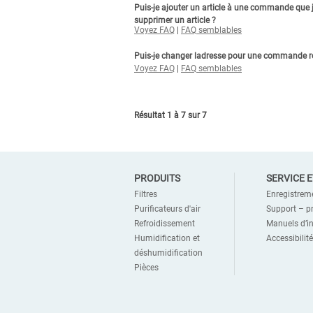
Puis-je ajouter un article à une commande que 
supprimer un article ?
Voyez FAQ
|
FAQ semblables
Puis-je changer ladresse pour une commande
Voyez FAQ
|
FAQ semblables
Résultat 1 à 7 sur 7
PRODUITS
SERVICE 
Filtres
Enregistrem
Purificateurs d'air
Support – p
Refroidissement
Manuels d’in
Humidification et
Accessibilité
déshumidification
Pièces