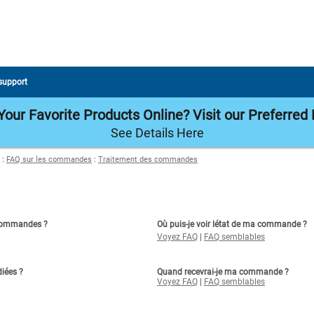
 support
our Favorite Products Online? Visit our Preferred 
See Details Here
:
FAQ sur les commandes
:
Traitement des commandes
s commandes ?
Où puis-je voir létat de ma commande ?
Voyez FAQ
|
FAQ semblables
iées ?
Quand recevrai-je ma commande ?
Voyez FAQ
|
FAQ semblables