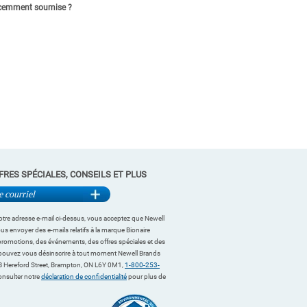
récemment soumise ?
FRES SPÉCIALES, CONSEILS ET PLUS
tre adresse e-mail ci-dessus, vous acceptez que Newell
s envoyer des e-mails relatifs à la marque Bionaire
romotions, des événements, des offres spéciales et des
pouvez vous désinscrire à tout moment Newell Brands
 Hereford Street, Brampton, ON L6Y 0M1,
1-800-253-
consulter notre
déclaration de confidentialité
pour plus de