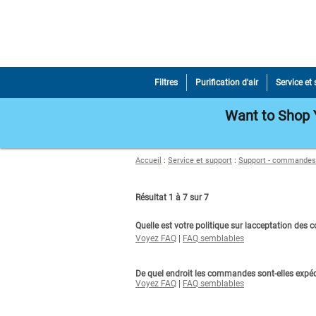
Filtres
Purification d'air
Service et
Want to Shop Y
Accueil
:
Service et support
:
Support - commandes
Résultat 1 à 7 sur 7
Quelle est votre politique sur lacceptation de
Voyez FAQ
|
FAQ semblables
De quel endroit les commandes sont-elles expéd
Voyez FAQ
|
FAQ semblables