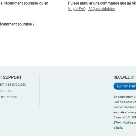
jai récemment soumise, ou en
Puis-je annuler une commande que jai 
Voyez FAQ
|
FAQ semblables
 récemment soumise ?
ET SUPPORT
RECEVEZ OF
ent des produits
roduits
structions
En soumettant vo
Brands puisse vou
concernant des p
enquêtes. Vous 
Canada ULC. 20B
2764
. Veuillez 
détails.