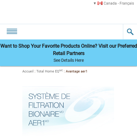
Canada - Français
Want to Shop Your Favorite Products Online? Visit our Preferred
Retail Partners
See Details Here
MC
Accueil
:
Total Home EQ
:
Avantage aer1