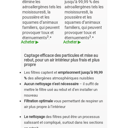
élimine les
jusqu’à 99,99 % des
aéroallergènes tels les
aéroallergènes tels les
moisissures8, la
moisissures8, la
poussière et les
poussière et les
squames d’animaux
squames d’animaux
familiers, qui peuvent
familiers, qui peuvent
provoquer toux et
provoquer toux et
3
3
éternuements
.*
éternuements
.*
Acheter ▶
Acheter ▶
Captage efficace des particules et mise au
rebut, pour un air intérieur plus frais et plus
propre
Les filtres captent et
emprisonnent jusqu’à 99,99
%
des allergènes atmosphériques nuisibles
Aucun nettoyage n’est nécessaire
– il suffit de
mettre le filtre usé au rebut et d’en installer un
nouveau
Filtration optimale
vous permettant de respirer un
air plus propre à l’intérieur
Le nettoyage
des filtres peut être un processus
salissant et compliqué, surtout dans les sections