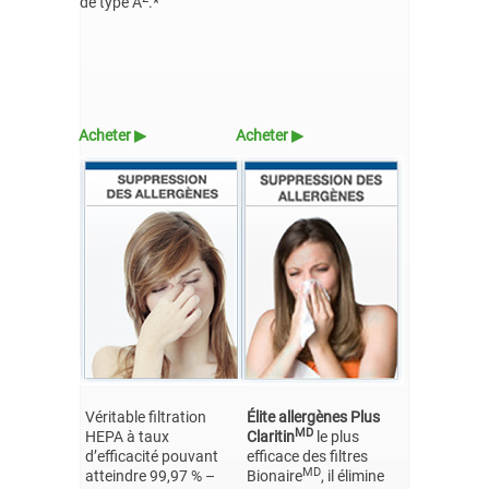
de type A
.*
Acheter ▶
Acheter ▶
Véritable filtration
Élite allergènes Plus
MD
HEPA à taux
Claritin
le plus
d’efficacité pouvant
efficace des filtres
MD
atteindre 99,97 % –
Bionaire
, il élimine