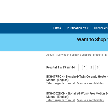
Filtres
Purification d'air
Service et
Want to Shop Y
Accueil
:
Service et support
:
Support - produits
:
Ma
Résultat 1 à 15 sur 44
1
2
3
BCH4175-CN - Bionaire® Twin Ceramic Heater
Manual (English)
Télécharger le manuel
|
Manuels semblables
BCH4562E-CN - Bionaire® Worry Free Motion 
Manual (English)
Télécharger le manuel
|
Manuels semblables