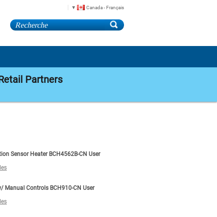
Canada - Français
Retail Partners
tion Sensor Heater BCH4562B-CN User
les
w/ Manual Controls BCH910-CN User
les