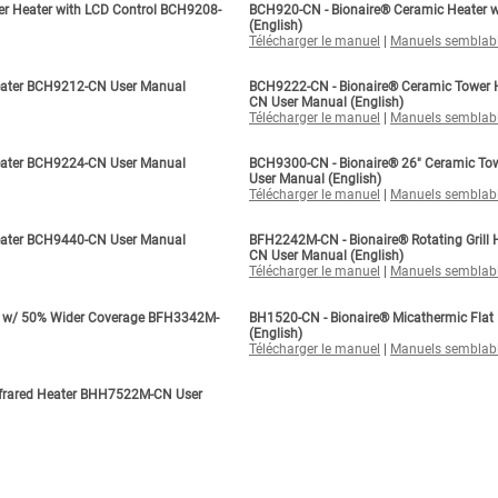
er Heater with LCD Control BCH9208-
BCH920-CN - Bionaire® Ceramic Heater w
(English)
Télécharger le manuel
|
Manuels semblab
eater BCH9212-CN User Manual
BCH9222-CN - Bionaire® Ceramic Tower 
CN User Manual (English)
Télécharger le manuel
|
Manuels semblab
eater BCH9224-CN User Manual
BCH9300-CN - Bionaire® 26" Ceramic To
User Manual (English)
Télécharger le manuel
|
Manuels semblab
eater BCH9440-CN User Manual
BFH2242M-CN - Bionaire® Rotating Grill
CN User Manual (English)
Télécharger le manuel
|
Manuels semblab
er w/ 50% Wider Coverage BFH3342M-
BH1520-CN - Bionaire® Micathermic Fla
(English)
Télécharger le manuel
|
Manuels semblab
frared Heater BHH7522M-CN User