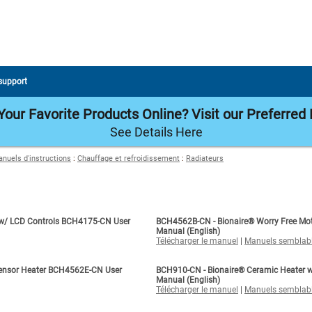
 support
our Favorite Products Online? Visit our Preferred 
See Details Here
nuels d'instructions
:
Chauffage et refroidissement
:
Radiateurs
 w/ LCD Controls BCH4175-CN User
BCH4562B-CN - Bionaire® Worry Free Mo
Manual (English)
Télécharger le manuel
|
Manuels semblab
Sensor Heater BCH4562E-CN User
BCH910-CN - Bionaire® Ceramic Heater 
Manual (English)
Télécharger le manuel
|
Manuels semblab