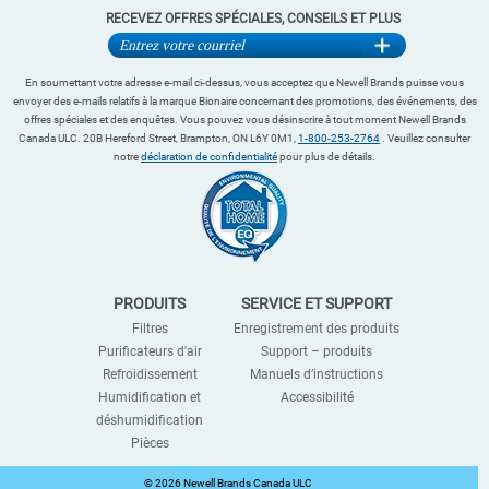
RECEVEZ OFFRES SPÉCIALES, CONSEILS ET PLUS
En soumettant votre adresse e-mail ci-dessus, vous acceptez que Newell Brands puisse vous
envoyer des e-mails relatifs à la marque Bionaire concernant des promotions, des événements, des
offres spéciales et des enquêtes. Vous pouvez vous désinscrire à tout moment Newell Brands
Canada ULC. 20B Hereford Street, Brampton, ON L6Y 0M1,
1-800-253-2764
. Veuillez consulter
notre
déclaration de confidentialité
pour plus de détails.
PRODUITS
SERVICE ET SUPPORT
Filtres
Enregistrement des produits
Purificateurs d'air
Support – produits
Refroidissement
Manuels d’instructions
Humidification et
Accessibilité
déshumidification
Pièces
©
2026 Newell Brands Canada ULC