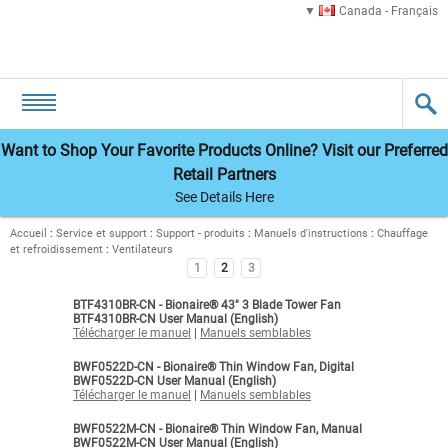
Canada - Français
Want to Shop Your Favorite Products Online? Visit our Preferred
Retail Partners
See Details Here
Accueil
:
Service et support
:
Support - produits
:
Manuels d'instructions
:
Chauffage
et refroidissement
:
Ventilateurs
1
2
3
BTF4310BR-CN - Bionaire® 43" 3 Blade Tower Fan
BTF4310BR-CN User Manual (English)
Télécharger le manuel
|
Manuels semblables
BWF0522D-CN - Bionaire® Thin Window Fan, Digital
BWF0522D-CN User Manual (English)
Télécharger le manuel
|
Manuels semblables
BWF0522M-CN - Bionaire® Thin Window Fan, Manual
BWF0522M-CN User Manual (English)