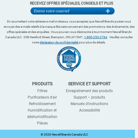
RECEVEZ OFFRES SPÉCIALES, CONSEILS ET PLUS
En soumettant votre adresse e-mail ci-dessus, vous acceptez que Newell Brands puisse vous
envoyer des e-mails relatifs à la marque Bionaire concernant des promotions, des événements, des
offres spéciales et des enquêtes. Vous pouvez vous désinscrire à tout moment Newell Brands
Canada ULC. 20B Hereford Street, Brampton, ON L6Y 0M1,
1-800-253-2764
. Veuillez consulter
notre
déclaration de confidentialité
pour plus de détails.
PRODUITS
SERVICE ET SUPPORT
Filtres
Enregistrement des produits
Purificateurs d'air
Support – produits
Refroidissement
Manuels d’instructions
Humidification et
Accessibilité
déshumidification
Pièces
©
2026 Newell Brands Canada ULC