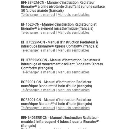
BFH3342M-CN - Manuel d'instruction Radiateur
Bionaireᴹᴰ à grille pivotante chauffant sur une surface
50 % plus grande (français)
Télécharger le manuel
|
Manuels semblables
BH1520-CN - Manuel d'instruction Radiateur plat
Bionaireᴹᴰ à élément micathermique (français)
Télécharger le manuel
|
Manuels semblables
BHH7522M-CN - Manuel d'instruction Radiateur à
infrarouge Bionaireᴹᴰ Xpress Comfortᴹᶜ (français)
Télécharger le manuel
|
Manuels semblables
BHH7522MX-CN - Manuel d'instruction Radiateur à
infrarouge et mouvement oscillant Bionaireᴹᴰ Xpress
Comfortᴹᶜ (français)
Télécharger le manuel
|
Manuels semblables
BOF2001-CN - Manuel d'instruction Radiateur
numérique Bionaireᴹᴰ à bain d'huile (français)
Télécharger le manuel
|
Manuels semblables
BOF3001-CN - Manuel d'instruction Radiateur
numérique Bionaireᴹᴰ à bain d'huile (français)
Télécharger le manuel
|
Manuels semblables
BRH6403ERE-CN - Manuel d'instruction Radiateur-
meuble à infrarouge et 4 tubes à quartz Bionaireᴹᴰ
(français)