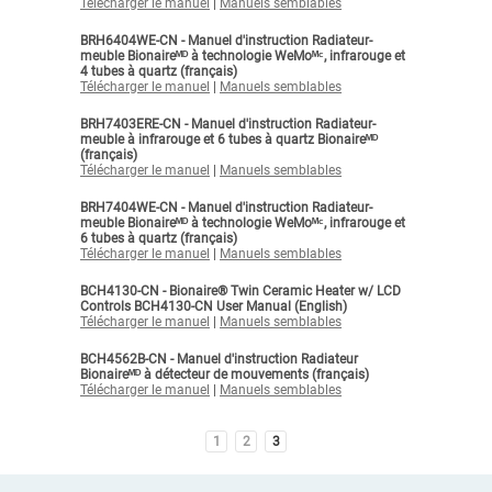
Télécharger le manuel
|
Manuels semblables
BRH6404WE-CN - Manuel d'instruction Radiateur-
meuble Bionaireᴹᴰ à technologie WeMoᴹᶜ, infrarouge et
4 tubes à quartz (français)
Télécharger le manuel
|
Manuels semblables
BRH7403ERE-CN - Manuel d'instruction Radiateur-
meuble à infrarouge et 6 tubes à quartz Bionaireᴹᴰ
(français)
Télécharger le manuel
|
Manuels semblables
BRH7404WE-CN - Manuel d'instruction Radiateur-
meuble Bionaireᴹᴰ à technologie WeMoᴹᶜ, infrarouge et
6 tubes à quartz (français)
Télécharger le manuel
|
Manuels semblables
BCH4130-CN - Bionaire® Twin Ceramic Heater w/ LCD
Controls BCH4130-CN User Manual (English)
Télécharger le manuel
|
Manuels semblables
BCH4562B-CN - Manuel d'instruction Radiateur
Bionaireᴹᴰ à détecteur de mouvements (français)
Télécharger le manuel
|
Manuels semblables
1
2
3