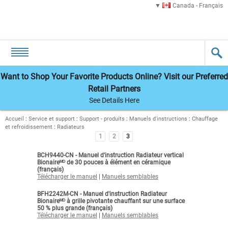
Canada - Français
Want to Shop Your Favorite Products Online? Visit our Preferred
Retail Partners
See Details Here
Accueil
:
Service et support
:
Support - produits
:
Manuels d'instructions
:
Chauffage
et refroidissement
:
Radiateurs
1
2
3
BCH9440-CN - Manuel d'instruction Radiateur vertical
Bionaireᴹᴰ de 30 pouces à élément en céramique
(français)
Télécharger le manuel
|
Manuels semblables
BFH2242M-CN - Manuel d'instruction Radiateur
Bionaireᴹᴰ à grille pivotante chauffant sur une surface
50 % plus grande (français)
Télécharger le manuel
|
Manuels semblables