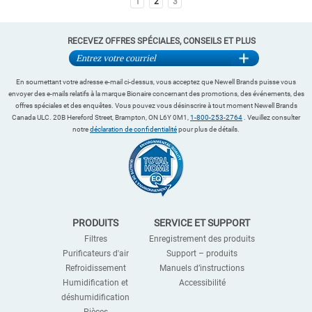
1
2
3
RECEVEZ OFFRES SPÉCIALES, CONSEILS ET PLUS
En soumettant votre adresse e-mail ci-dessus, vous acceptez que Newell Brands puisse vous
envoyer des e-mails relatifs à la marque Bionaire concernant des promotions, des événements, des
offres spéciales et des enquêtes. Vous pouvez vous désinscrire à tout moment Newell Brands
Canada ULC. 20B Hereford Street, Brampton, ON L6Y 0M1,
1-800-253-2764
. Veuillez consulter
notre
déclaration de confidentialité
pour plus de détails.
PRODUITS
SERVICE ET SUPPORT
Filtres
Enregistrement des produits
Purificateurs d'air
Support – produits
Refroidissement
Manuels d’instructions
Humidification et
Accessibilité
déshumidification