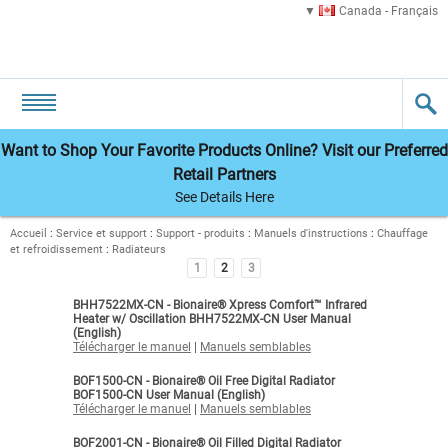
Canada - Français
Want to Shop Your Favorite Products Online? Visit our Preferred
Retail Partners
See Details Here
Accueil
:
Service et support
:
Support - produits
:
Manuels d'instructions
:
Chauffage
et refroidissement
:
Radiateurs
1
2
3
BHH7522MX-CN - Bionaire® Xpress Comfort™ Infrared
Heater w/ Oscillation BHH7522MX-CN User Manual
(English)
Télécharger le manuel
|
Manuels semblables
BOF1500-CN - Bionaire® Oil Free Digital Radiator
BOF1500-CN User Manual (English)
Télécharger le manuel
|
Manuels semblables
BOF2001-CN - Bionaire® Oil Filled Digital Radiator