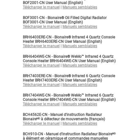
BOF2001-CN User Manual (English)
Télécharger le manuel
|
Manuels semblables
BOF3001-CN - Bionaire® Oil Filled Digital Radiator
BOF3001-CN User Manual (English)
Télécharger le manuel
|
Manuels semblables
BRH6403ERE-CN - Bionaire® Infrared 4 Quartz Console
Heater BRH6403ERE-CN User Manual (English)
Télécharger le manuel
|
Manuels semblables
BRH6404WE-CN - Bionaire® WeMo™ Infrared 4 Quartz
Console Heater BRH6404WE-CN User Manual (English)
Télécharger le manuel
|
Manuels semblables
BRH7403ERE-CN - Bionaire® Infrared 6 Quartz Console
Heater BRH7403ERE-CN User Manual (English)
Télécharger le manuel
|
Manuels semblables
BRH7404WE-CN - Bionaire® WeMo™ Infrared 6 Quartz
Console Heater BRH7404WE-CN User Manual (English)
Télécharger le manuel
|
Manuels semblables
BCH4562E-CN - Manuel d'instruction Radiateur
Bionaireᴹᴰ à détecteur de mouvements (français)
Télécharger le manuel
|
Manuels semblables
BCH910-CN - Manuel d'instruction Radiateur Bionaireᴹᴰ
à élément en céramique et commandes manuelles