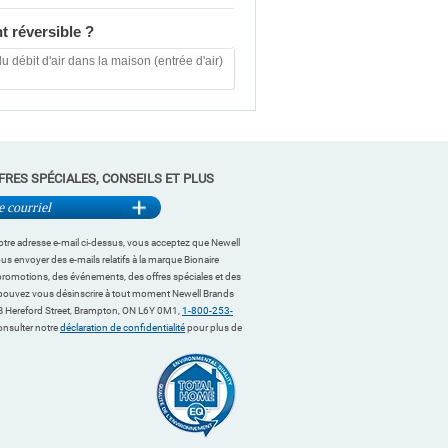
t réversible ?
u débit d'air dans la maison (entrée d'air)
FRES SPÉCIALES, CONSEILS ET PLUS
tre adresse e-mail ci-dessus, vous acceptez que Newell
s envoyer des e-mails relatifs à la marque Bionaire
romotions, des événements, des offres spéciales et des
pouvez vous désinscrire à tout moment Newell Brands
 Hereford Street, Brampton, ON L6Y 0M1,
1-800-253-
consulter notre
déclaration de confidentialité
pour plus de