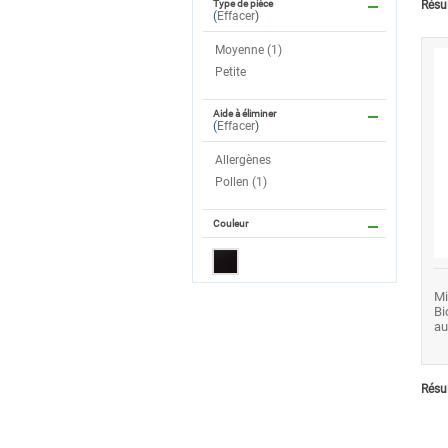
Résul
Type de pièce
(
Effacer
)
Moyenne (1)
Petite
Aide à éliminer
(
Effacer
)
Allergènes
Pollen (1)
Couleur
Mi
Bi
au
Résul