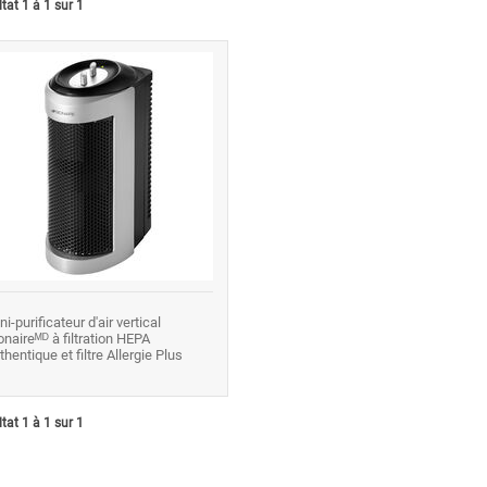
tat 1 à 1 sur 1
ni-purificateur d'air vertical
onaireᴹᴰ à filtration HEPA
thentique et filtre Allergie Plus
tat 1 à 1 sur 1