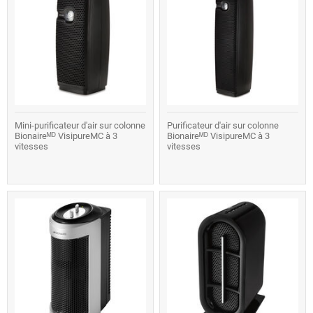
Mini-purificateur d'air sur colonne
Purificateur d'air sur colonne
Bionaireᴹᴰ VisipureMC à 3
Bionaireᴹᴰ VisipureMC à 3
vitesses
vitesses