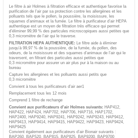
Le filtre à air Holmes à filtration efficace et authentique favorise la
purification de l’air par sa protection contre les allergènes et les
polluants tels que le pollen, la poussière, la moisissure, les
squames d’animaux et la fumée. Le filtre à purificateur d’air HEPA
authentique est un moyen de filtration très efficace qui permet
d’éliminer 99,99 % des particules microscopiques aussi petites que
0,3 micromètre de l’air qui le traverse.
FILTRATION HEPA AUTHENTIQUE:
Le filtre aide à éliminer
jusqu’à 99,97 % de la poussière, de la fumée, du pollen, des
odeurs, de la moisissure et des squames d’animaux de l’air qui le
traversent, en filtrant des particules aussi petites que
0,3 micromètre pour assurer un air plus pur à la maison ou au
bureau
Capture les allergènes et les polluants aussi petits que
0,3 micromètre
Convient à tous les purificateurs d’air aer1
Remplacement tous les 12 mois
Comprend 1 filtre de rechange
Convient aux purificateurs d’air Holmes suivants:
HAP412,
HAP422, HAP424, HAP702, HAP706, HAP716, HAP1702,
HAP2400, HAP9240, HAP9241, HAP9242, HAP9243, HAP9412,
HAP9413, HAP9414, HAP9415, HAP9422, HAP9423, HAP9424,
HAP9425
Convient également aux purificateurs d’air Bionair suivants :
BAP260, BAP520, BAP815, BAP825, BAP9200, BAP9700